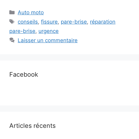
Catégories
Auto moto
Étiquettes
conseils
,
fissure
,
pare-brise
,
réparation
pare-brise
,
urgence
Laisser un commentaire
Facebook
Articles récents