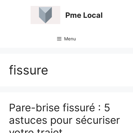
Aller
au
Pme Local
contenu
Menu
fissure
Pare-brise fissuré : 5
astuces pour sécuriser
votre trajet