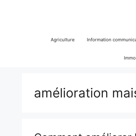
Aller
au
contenu
Agriculture
Information communic
Immob
amélioration ma