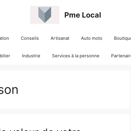
Pme Local
ation
Conseils
Artisanat
Auto moto
Boutiqu
ilier
Industrie
Services à la personne
Partenair
ison