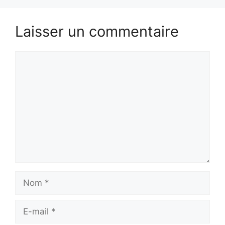
Laisser un commentaire
Commentaire
Nom
E-
mail